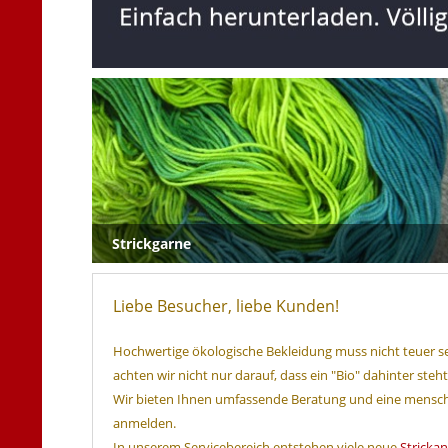
Strickgarne
Liebe Besucher, liebe Kunden!
Hochwertige ökologische Bekleidung muss nicht teuer sei
achten wir nicht nur darauf, dass ein "Bio" dahinter st
Wir bieten Ihnen umfassende Beratung und eine mensc
anmelden.
In unserem Servicebereich entstehen viele neue
Stricka