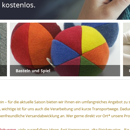
Basteln und Spiel
n – für die aktuelle Saison bieten wir Ihnen ein umfangreiches Angebot zu s
eht, wichtige ist für uns auch die Verarbeitung und kurze Transportwege. Da
henfreundliche Versandabwicklung an.
Wer gerne direkt vor Ort* unsere Pr
nleitungen
, viele ausgefallene Ideen, fast Vergessenes, alte Strickmuster – f