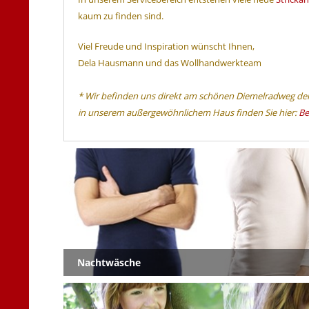
kaum zu finden sind.
Viel Freude und Inspiration wünscht Ihnen,
Dela Hausmann und das Wollhandwerkteam
* Wir befinden uns direkt am schönen Diemelradweg der 
in unserem außergewöhnlichem Haus finden Sie hier:
Be
Nachtwäsche