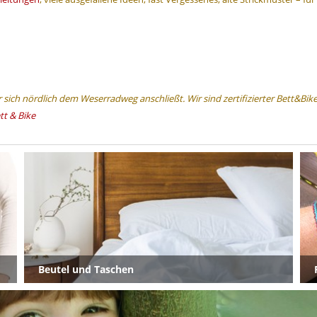
sich nördlich dem Weserradweg anschließt. Wir sind zertifizierter Bett&Bik
tt & Bike
Beutel und Taschen