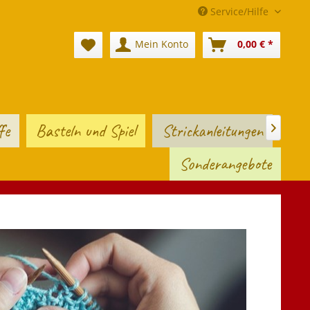
Service/Hilfe
Mein Konto
0,00 € *
fe
Basteln und Spiel
Strickanleitungen

Sonderangebote