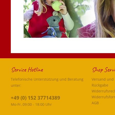
Service Hotline
Shop Servi
Telefonische Unterstützung und Beratung
Versand und
Rückgabe
unter:
Widerrufsrec
+49 (0) 152 37714389
Widerrufsfor
AGB
Mo-Fr, 09:00 - 18:00 Uhr