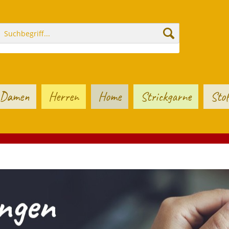
Damen
Herren
Home
Strickgarne
Stof