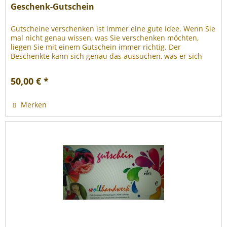
Geschenk-Gutschein
Gutscheine verschenken ist immer eine gute Idee. Wenn Sie
mal nicht genau wissen, was Sie verschenken möchten,
liegen Sie mit einem Gutschein immer richtig. Der
Beschenkte kann sich genau das aussuchen, was er sich
wünscht  und Sie...
50,00 € *
Merken