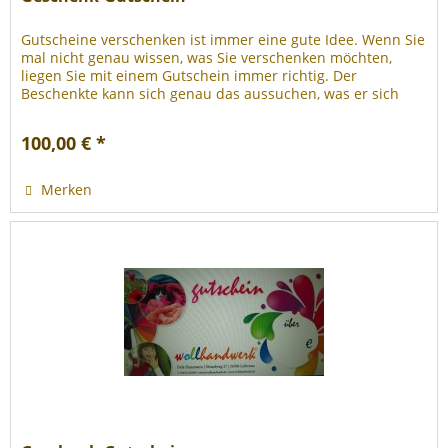
Gutscheine verschenken ist immer eine gute Idee. Wenn Sie
mal nicht genau wissen, was Sie verschenken möchten,
liegen Sie mit einem Gutschein immer richtig. Der
Beschenkte kann sich genau das aussuchen, was er sich
wünscht  und Sie...
100,00 € *
Merken