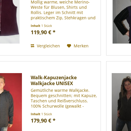
Mollig warme, weiche Merino-
Weste für Blusen, Shirts und
Rollis. Leger im Schnitt mit
praktischem Zip, Stehkragen und
zwei Einschubtaschen, hinten
Inhalt
1 Stück
etwas länger geschnitten, top zu
119,90 € *
Hosen und Röcken. Maße: Gr.
36/38 Brustweite einfach: ca....
Vergleichen
Merken
Walk-Kapuzenjacke
Walkjacke UNISEX
Gemütliche warme Walkjacke.
Bequem geschnitten; mit Kapuze,
Taschen und Reißverschluss.
100% Schurwolle (gewalkt -
Mulesing frei), bei 30° Grad im
Inhalt
1 Stück
Wollwaschgang waschbar.
179,90 € *