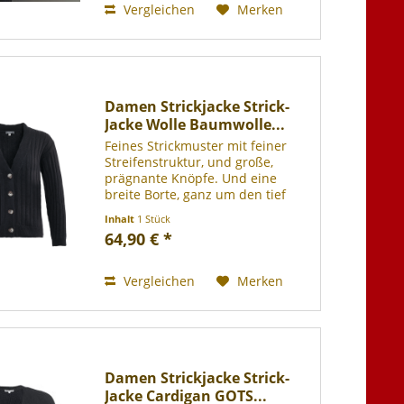
Vergleichen
Merken
Damen Strickjacke Strick-
Jacke Wolle Baumwolle...
Feines Strickmuster mit feiner
Streifenstruktur, und große,
prägnante Knöpfe. Und eine
breite Borte, ganz um den tief
geschnittenen V-Ausschnitt
Inhalt
1 Stück
herum. Entdecken Sie einen
64,90 € *
dezent-prägnanten Abschluss für
viele Ihrer Winter-Outfits. In...
Vergleichen
Merken
Damen Strickjacke Strick-
Jacke Cardigan GOTS...