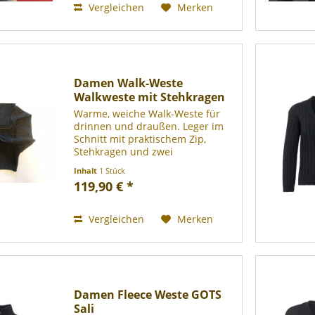
Vergleichen
Merken
Damen Walk-Weste
Walkweste mit Stehkragen
Warme, weiche Walk-Weste für
drinnen und draußen. Leger im
Schnitt mit praktischem Zip,
Stehkragen und zwei
Einschubtaschen, hinten etwas
Inhalt
1 Stück
länger geschnitten, top zu Hosen
119,90 € *
und Röcken. Maße: Gr. 36/38
Brustweite einfach: ca. 48cm.
Länge...
Vergleichen
Merken
Damen Fleece Weste GOTS
Sali