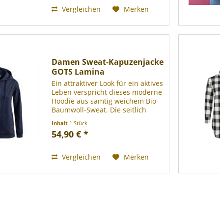
betonen die...
Vergleichen
Merken
Damen Sweat-Kapuzenjacke
GOTS Lamina
Ein attraktiver Look für ein aktives
Leben verspricht dieses moderne
Hoodie aus samtig weichem Bio-
Baumwoll-Sweat. Die seitlich
eingesetzten Paneele sorgen für
Inhalt
1 Stück
einen dezent taillierten,
54,90 € *
femininen Look und die breiten
Bund- und...
Vergleichen
Merken