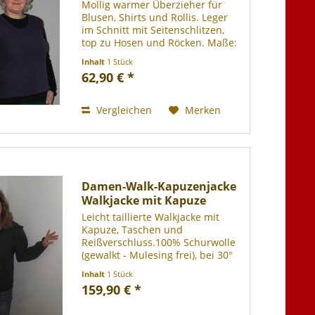
Mollig warmer Überzieher für
Blusen, Shirts und Rollis. Leger
im Schnitt mit Seitenschlitzen,
top zu Hosen und Röcken. Maße:
Gr. 36/38 Brustweite einfach: ca.
Inhalt
1 Stück
49cm. Länge hinten: ca. 61cm.
62,90 € *
Unterer Saum einfach: ca. 54cm.
100% Schurwolle...
Vergleichen
Merken
Damen-Walk-Kapuzenjacke
Walkjacke mit Kapuze
Leicht taillierte Walkjacke mit
Kapuze, Taschen und
Reißverschluss.100% Schurwolle
(gewalkt - Mulesing frei), bei 30°
Grad im Wollwaschgang
Inhalt
1 Stück
waschbar.
159,90 € *