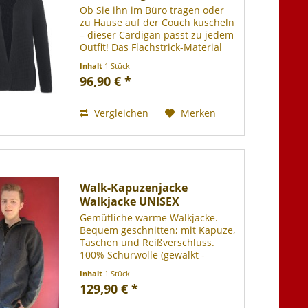
Ob Sie ihn im Büro tragen oder
zu Hause auf der Couch kuscheln
– dieser Cardigan passt zu jedem
Outfit! Das Flachstrick-Material
aus purer Bio-Baumwolle fühlt
Inhalt
1 Stück
sich himmlisch weich an und
96,90 € *
vermittelt pures Wohlbefinden.
Der modisch weite...
Vergleichen
Merken
Walk-Kapuzenjacke
Walkjacke UNISEX
Gemütliche warme Walkjacke.
Bequem geschnitten; mit Kapuze,
Taschen und Reißverschluss.
100% Schurwolle (gewalkt -
Mulesing frei), bei 30° Grad im
Inhalt
1 Stück
Wollwaschgang waschbar.
129,90 € *