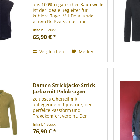
aus 100% organischer Baumwolle
ist der ideale Begleiter für
kühlere Tage. Mit Details wie
einem Reißverschluss mit
gestreiftem Band, praktischen
Inhalt
1 Stück
Taschen mit Reißverschluss und
65,90 € *
einem eleganten Stehkragen
bietet sie Funktionalität ohne...
Vergleichen
Merken
Damen Strickjacke Strick-
Jacke mit Polokragen...
zeitloses Oberteil mit
anliegendem Rippstrick, der
perfekte Passform und
Tragekomfort vereint. Der
elegantere Polokragen, der
Inhalt
1 Stück
kunstvoll gestrickt ist, sowie die
76,90 € *
schmale Knopfleiste mit edlen
Knöpfen aus Perlmutt-Imitat