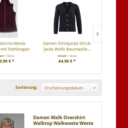
erino-Weste
Damen Strickjacke Strick-
Damen Flee
 mit Stehkragen
Jacke Wolle Baumwolle...
alt
1 Stück
Inhalt
1 Stück
Inha
9,90 € *
64,90 € *
65,
Sortierung:
Damen Walk Overshirt
Walktop Walkweste Weste