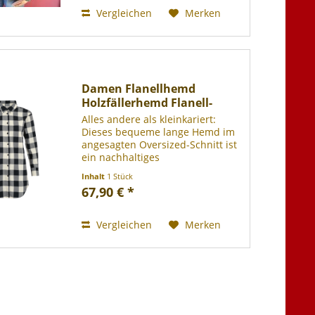
Vergleichen
Merken
Damen Flanellhemd
Holzfällerhemd Flanell-
Hemd...
Alles andere als kleinkariert:
Dieses bequeme lange Hemd im
angesagten Oversized-Schnitt ist
ein nachhaltiges
Kombinationstalent! Es lässt sich
Inhalt
1 Stück
nicht nur offen als trendige Jacke
67,90 € *
im Holzfäller-Look tragen,
sondern gibt zugeknöpft über...
Vergleichen
Merken