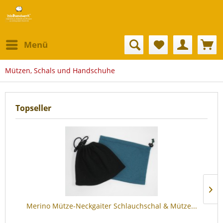
Menü
Mützen, Schals und Handschuhe
Topseller
Merino Mütze-Neckgaiter Schlauchschal & Mütze...