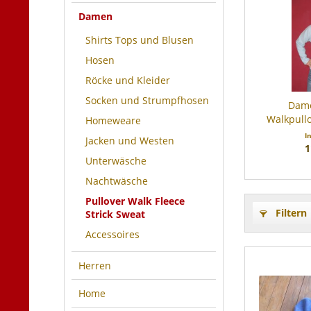
Damen
Shirts Tops und Blusen
Hosen
Röcke und Kleider
Socken und Strumpfhosen
Dame
Walkpullo
Homeweare
I
Jacken und Westen
1
Unterwäsche
Nachtwäsche
Pullover Walk Fleece
Filtern
Strick Sweat
Accessoires
Herren
Home