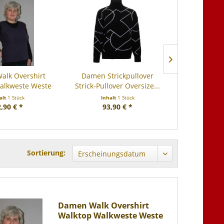
alk Overshirt
Damen Strickpullover
Walkshi
alkweste Weste
Strick-Pullover Oversize...
Outdoo
alt
1 Stück
Inhalt
1 Stück
Inha
,90 € *
93,90 € *
ab 10
Sortierung:
Damen Walk Overshirt
Walktop Walkweste Weste