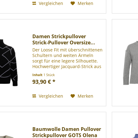
Vergleichen
Merken
Damen Strickpullover
Strick-Pullover Oversize...
Der Loose Fit mit überschnittenen
Schultern und weiten Ärmeln
sorgt für eine legere Silhouette.
Hochwertiger Jacquard-Strick aus
100 % Bio-Baumwolle und fully
Inhalt
1 Stück
fashioned Verarbeitung stehen
93,90 € *
für Qualität und Langlebigkeit.
Stilvolle...
Vergleichen
Merken
Baumwolle Damen Pullover
Strickpullover GOTS Olena