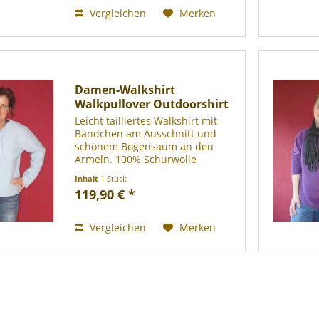
besonderem...
Vergleichen
Merken
Damen-Walkshirt
Walkpullover Outdoorshirt
Leicht tailliertes Walkshirt mit
Bändchen am Ausschnitt und
schönem Bogensaum an den
Ärmeln. 100% Schurwolle
(gewalkt - Mulesing frei), bei 30°
Inhalt
1 Stück
Grad im Wollwaschgang
119,90 € *
waschbar.
Vergleichen
Merken