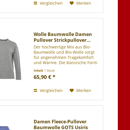
Vergleichen
Merken
Wolle Baumwolle Damen
Pullover Strickpullover...
Der hochwertige Mix aus Bio-
Baumwolle und Bio-Wolle sorgt
für angenehmen Tragekomfort
und Wärme. Die klassische Form
wird durch modische Details wie
Inhalt
1 Stück
breite Ripp-Bündchen und
65,90 € *
dezente Schlitze am Saum
ergänzt, was ihn zu einem
idealen...
Vergleichen
Merken
Damen Fleece-Pullover
Baumwolle GOTS Usiris