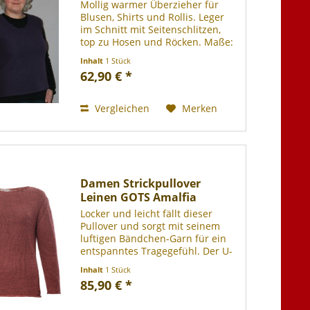
Mollig warmer Überzieher für
Blusen, Shirts und Rollis. Leger
im Schnitt mit Seitenschlitzen,
top zu Hosen und Röcken. Maße:
Gr. 36/38 Brustweite einfach: ca.
Inhalt
1 Stück
49cm. Länge hinten: ca. 61cm.
62,90 € *
Unterer Saum einfach: ca. 54cm.
100% Schurwolle...
Vergleichen
Merken
Damen Strickpullover
Leinen GOTS Amalfia
Locker und leicht fällt dieser
Pullover und sorgt mit seinem
luftigen Bändchen-Garn für ein
entspanntes Tragegefühl. Der U-
Boot-Ausschnitt verleiht einen
Inhalt
1 Stück
lässigen Look, während das
85,90 € *
Steinnussplättchen mit Logo
einen dezenten Akzent setzt....