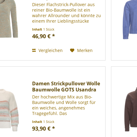
Dieser Flachstrick-Pullover aus
reiner Bio-Baumwolle ist ein
wahrer Allrounder und könnte zu
einem Ihrer Lieblingsstücke
werden! Sein einzigartiges
Inhalt
1 Stück
Mouliné-Dessin sorgt für eine
46,90 € *
attraktive Optik und macht den
Pulli dank der Verwendung...
Vergleichen
Merken
Damen Strickpullover Wolle
Baumwolle GOTS Usandra
Der hochwertige Mix aus Bio-
Baumwolle und Wolle sorgt für
ein weiches, angenehmes
Tragegefühl. Das
charakteristische Strickbild mit
Inhalt
1 Stück
linken Maschen und sanfter
93,90 € *
Streifenoptik schafft einen
harmonischen Farbverlauf mit