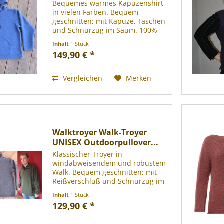
Bequemes warmes Kapuzenshirt
in vielen Farben. Bequem
geschnitten; mit Kapuze, Taschen
und Schnürzug im Saum. 100%
Schurwolle (gewalkt - Mulesing
Inhalt
1 Stück
frei), bei 30° Grad im
149,90 € *
Wollwaschgang waschbar.
Vergleichen
Merken
Walktroyer Walk-Troyer
UNISEX Outdoorpullover...
Klassischer Troyer in
windabweisendem und robustem
Walk. Bequem geschnitten; mit
Reißverschluß und Schnürzug im
Saum. 100% Schurwolle (gewalkt -
Inhalt
1 Stück
Mulesing frei); bei 30° Grad im
129,90 € *
Wollwaschgang waschbar.