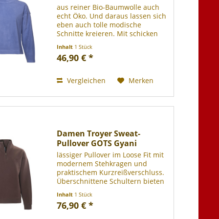
aus reiner Bio-Baumwolle auch
echt Öko. Und daraus lassen sich
eben auch tolle modische
Schnitte kreieren. Mit schicken
Features die Trends setzen. In
Inhalt
1 Stück
Farben die alles andere als
46,90 € *
langweilig sind. Aber immer noch
warm, kuschelig und...
Vergleichen
Merken
Damen Troyer Sweat-
Pullover GOTS Gyani
lässiger Pullover im Loose Fit mit
modernem Stehkragen und
praktischem Kurzreißverschluss.
Überschnittene Schultern bieten
viel Bewegungsfreiheit, während
Inhalt
1 Stück
Rippbündchen an Ärmeln und
76,90 € *
Saum für einen guten Sitz
sorgen.100% Baumwolle (Bio).