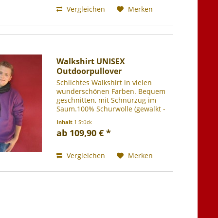
Vergleichen
Merken
Walkshirt UNISEX
Outdoorpullover
Schlichtes Walkshirt in vielen
wunderschönen Farben. Bequem
geschnitten, mit Schnürzug im
Saum.100% Schurwolle (gewalkt -
Mulesing frei), bei 30° Grad im
Inhalt
1 Stück
Wollwaschgang waschbar.
ab 109,90 € *
Vergleichen
Merken