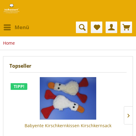
Menü
Home
Topseller
TIPP!
Babyente Kirschkernkissen Kirschkernsack