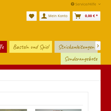
Service/Hilfe
Mein Konto
0,00 € *
fe
Basteln und Spiel
Strickanleitungen

Sonderangebote