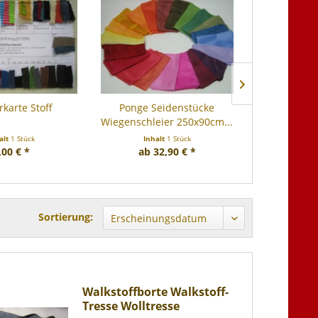
karte Stoff
Ponge Seidenstücke
Wollfilz 10
Wiegenschleier 250x90cm...
alt
1 Stück
Inhalt
1 Stück
Inhalt
0.5 Laufen
,00 € *
ab 32,90 € *
19,
Sortierung:
Walkstoffborte Walkstoff-
Tresse Wolltresse