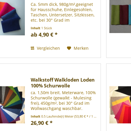
Ca. 5mm dick, 980g/m²,geeignet
für Hausschuhe, Einlegesohlen,
Taschen, Untersetzer, Sitzkissen,
etc. bei 30° Grad im
Wollwaschgang waschbar.
Inhalt
1 Stück
Reststücke (Farbe dunkelblau -
ab 4,90 € *
Achtung einseitig hat der Stoff
Fehler!!!) 100% Schurwolle...
Vergleichen
Merken
Walkstoff Walkloden Loden
100% Schurwolle
ca. 1,50m breit. Meterware, 100%
Schurwolle (gewalkt - Mulesing
frei), 450g/m², bei 30° Grad im
Wollwaschgang waschbar.
Farblich passende
Inhalt
0.5 Laufende(r) Meter
(53,80 € * / 1 Laufende(r) Meter)
Walkstoffborten Art. 1051 finden
26,90 € *
Sie bei uns auch. Staffelung 0,50
m