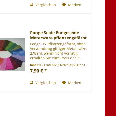
Vergleichen
Merken
Ponge Seide Pongeseide
Meterware pflanzengefärbt
Ponge 05, Pflanzengefärbt, ohne
Verwendung giftiger Metallsalze.
2.Wahl, wenn nicht vorrätig
erhalten Sie zum Preis der 2.
Wahl Meterware in 1.Wahl.
Inhalt
0.2 Laufende(r) Meter
(39,50 € * / 1 Laufende(r) Meter)
1.Wahl Meterware auf Anfrage.
7,90 € *
Verwendbar für Spieltücher,
Gardinen, Dekoration, zum...
Vergleichen
Merken