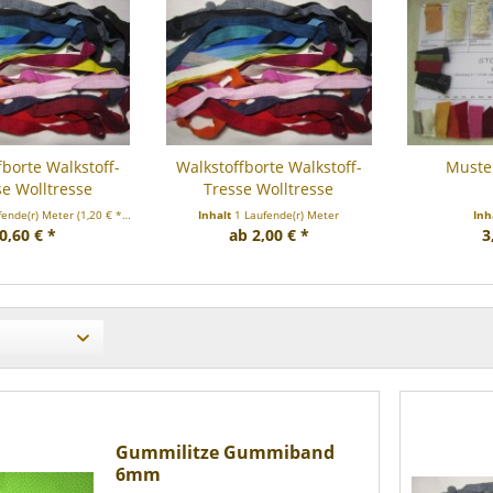
fborte Walkstoff-
Walkstoffborte Walkstoff-
Muster
se Wolltresse
Tresse Wolltresse
fende(r) Meter
(1,20 € * / 1 Laufende(r) Meter)
Inhalt
1 Laufende(r) Meter
Inh
0,60 € *
ab 2,00 € *
3
Gummilitze Gummiband
6mm