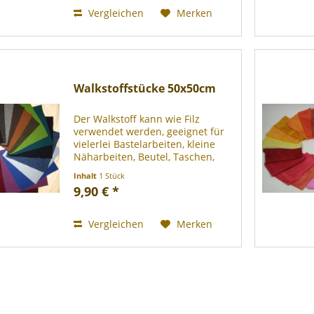
Vergleichen
Merken
Walkstoffstücke 50x50cm
Der Walkstoff kann wie Filz
verwendet werden, geeignet für
vielerlei Bastelarbeiten, kleine
Näharbeiten, Beutel, Taschen,
Haarbänder, Babyschuhe,
Inhalt
1 Stück
Applikationen, Patchwork. 100%
9,90 € *
Schurwolle (gewalkt - Mulesing
frei) , 450g/m². Farben +...
Vergleichen
Merken