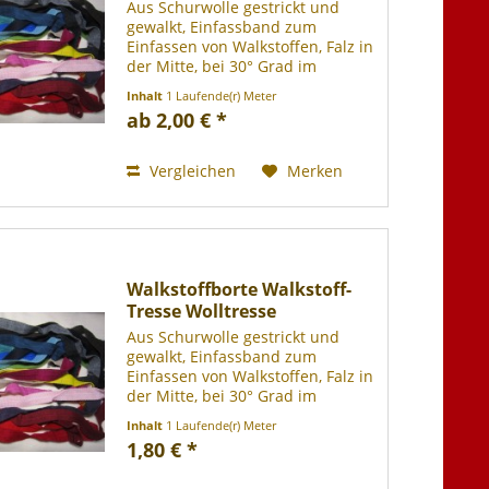
Aus Schurwolle gestrickt und
gewalkt, Einfassband zum
Einfassen von Walkstoffen, Falz in
der Mitte, bei 30° Grad im
Wollwaschgang waschbar, ca.
Inhalt
1 Laufende(r) Meter
3cm breit, Meterware. Die Farben
ab 2,00 € *
sind teilweise passend/identisch
zum Art. 1057 Walkstoff....
Vergleichen
Merken
Walkstoffborte Walkstoff-
Tresse Wolltresse
Aus Schurwolle gestrickt und
gewalkt, Einfassband zum
Einfassen von Walkstoffen, Falz in
der Mitte, bei 30° Grad im
Wollwaschgang waschbar, ca.
Inhalt
1 Laufende(r) Meter
3cm breit, Meterware. Die Farben
1,80 € *
sind teilweise passend/identisch
zum Art. 1057 Walkstoff....