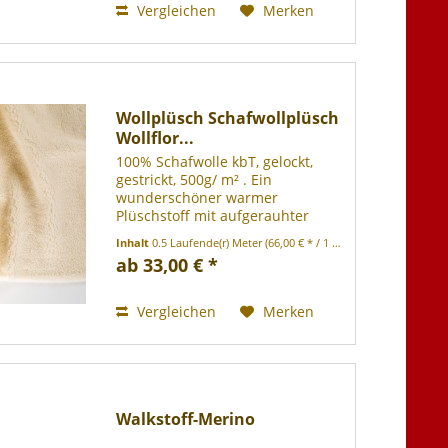
Vergleichen
Merken
Wollplüsch Schafwollplüsch
Wollflor...
100% Schafwolle kbT, gelockt,
gestrickt, 500g/ m² . Ein
wunderschöner warmer
Plüschstoff mit aufgerauhter
Rückseite, den Sie unbedingt
Inhalt
0.5 Laufende(r) Meter
(66,00 € * / 1 Laufende(r) Meter)
probieren sollten! Mit seiner
ab 33,00 € *
kuscheligen Oberfläche und der
cremigen Wollfarbe eignet er sich
für...
Vergleichen
Merken
Walkstoff-Merino