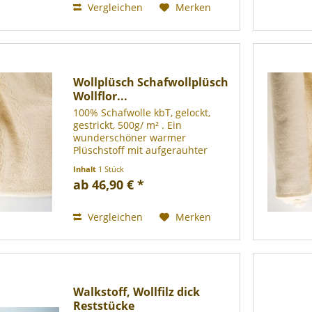
Vergleichen
Merken
Wollplüsch Schafwollplüsch
Wollflor...
100% Schafwolle kbT, gelockt,
gestrickt, 500g/ m² . Ein
wunderschöner warmer
Plüschstoff mit aufgerauhter
Rückseite, den Sie unbedingt
Inhalt
1 Stück
probieren sollten! Mit seiner
ab 46,90 € *
kuscheligen Oberfläche und der
cremigen Wollfarbe eignet er sich
für...
Vergleichen
Merken
Walkstoff, Wollfilz dick
Reststücke