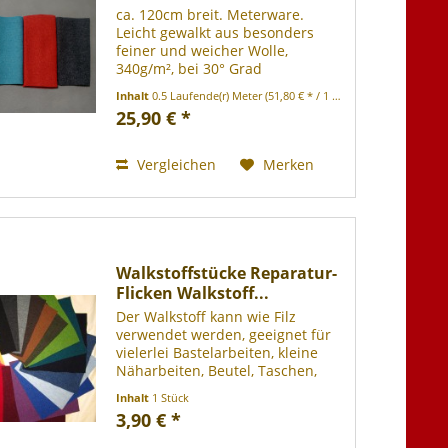
ca. 120cm breit. Meterware.
Leicht gewalkt aus besonders
feiner und weicher Wolle,
340g/m², bei 30° Grad
Handwäsche waschbar. -
Inhalt
0.5 Laufende(r) Meter
(51,80 € * / 1 Laufende(r) Meter)
Staffelung 0,50 m 100%
25,90 € *
Schurwolle (Merino, leicht
gewalkt - Mulesing frei)
Vergleichen
Merken
Walkstoffstücke Reparatur-
Flicken Walkstoff...
Der Walkstoff kann wie Filz
verwendet werden, geeignet für
vielerlei Bastelarbeiten, kleine
Näharbeiten, Beutel, Taschen,
Haarbänder, Babyschuhe,
Inhalt
1 Stück
Applikationen, Patchwork oder
3,90 € *
zur Reparatur von Bekleidung
etc.. 100% Schurwolle (gewalkt -...