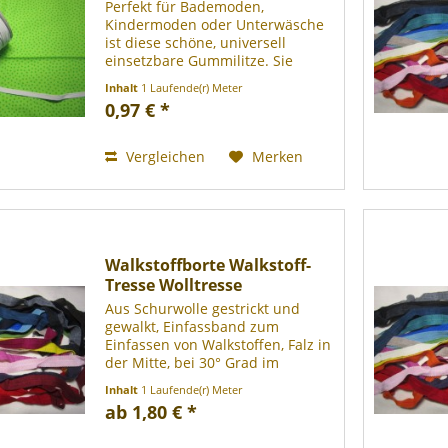
Perfekt für Bademoden,
Kindermoden oder Unterwäsche
ist diese schöne, universell
einsetzbare Gummilitze. Sie
besteht aus einem gewebten
Inhalt
1 Laufende(r) Meter
Verbund von Polyester- und
0,97 € *
Latexfäden (55 % Polyester, 45 %
Latex), welches hochwertig
verarbeitet...
Vergleichen
Merken
Walkstoffborte Walkstoff-
Tresse Wolltresse
Aus Schurwolle gestrickt und
gewalkt, Einfassband zum
Einfassen von Walkstoffen, Falz in
der Mitte, bei 30° Grad im
Wollwaschgang waschbar, ca.
Inhalt
1 Laufende(r) Meter
3cm breit, Meterware. Die Farben
ab 1,80 € *
sind teilweise passend/identisch
zum Art. 1057 Walkstoff....