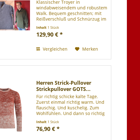
Klassischer Troyer in
windabweisendem und robustem
Walk. Bequem geschnitten; mit
Reißverschluß und Schnürzug im
Saum. 100% Schurwolle (gewalkt -
Inhalt
1 Stück
Mulesing frei); bei 30° Grad im
129,90 € *
Wollwaschgang waschbar.
Vergleichen
Merken
Herren Strick-Pullover
Strickpullover GOTS...
Für richtig schicke kalte Tage.
Zuerst einmal richtig warm. Und
flauschig. Und kuschelig. Zum
Wohlfühlen. Und dann so richtig
gutaussehend. Mit ganz
Inhalt
1 Stück
raffiniertem Strickmuster. Das nie
76,90 € *
unpassend ist. Welcher Stil und
welches...