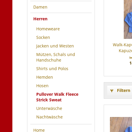
Damen
Herren
Homeweare
Socken
Walk-Kap
Jacken und Westen
Kapuze
Mützen, Schals und
I
Handschuhe
1
Shirts und Polos
Hemden
Hosen
Filtern
Pullover Walk Fleece
Strick Sweat
Unterwäsche
Nachtwäsche
Home