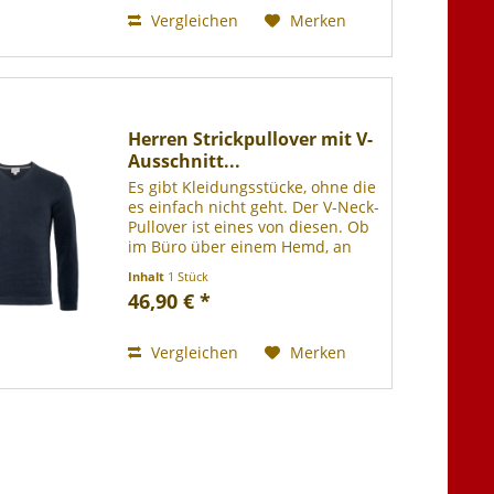
funktionales...
Vergleichen
Merken
Herren Strickpullover mit V-
Ausschnitt...
Es gibt Kleidungsstücke, ohne die
es einfach nicht geht. Der V-Neck-
Pullover ist eines von diesen. Ob
im Büro über einem Hemd, an
etwas kühleren Sommerabenden,
Inhalt
1 Stück
oder bei leichter Brise am Strand,
46,90 € *
ein Bio-Baumwoll-Pulli mit dem
etwas...
Vergleichen
Merken