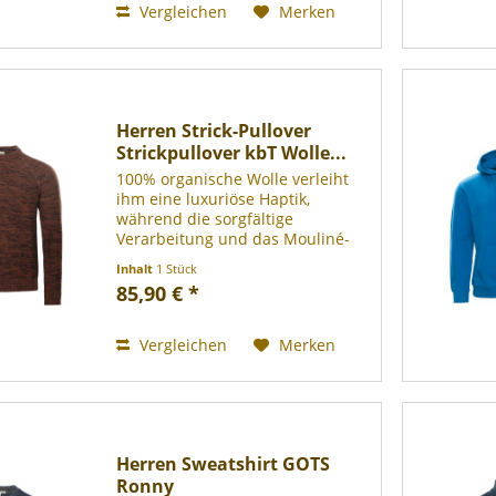
Vergleichen
Merken
Herren Strick-Pullover
Strickpullover kbT Wolle...
100% organische Wolle verleiht
ihm eine luxuriöse Haptik,
während die sorgfältige
Verarbeitung und das Mouliné-
Strickmuster einen subtilen,
Inhalt
1 Stück
anspruchsvollen Stil ausdrücken.
85,90 € *
Die 1x1 Rippe an Kragen und
Bündchen rundet das Design
stilvoll...
Vergleichen
Merken
Herren Sweatshirt GOTS
Ronny