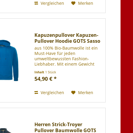
Vergleichen
Merken
Kapuzenpullover Kapuzen-
Pullover Hoodie GOTS Sasso
aus 100% Bio-Baumwolle ist ein
Must-Have für jeden
umweltbewussten Fashion-
Liebhaber. Mit einem Gewicht
von 328 gsm bietet er ein
Inhalt
1 Stück
angenehmes Tragegefühl und ist
54,90 € *
dabei dennoch robust und
langlebig. Der Regular-Schnitt
sorgt für eine...
Vergleichen
Merken
Herren Strick-Troyer
Pullover Baumwolle GOTS