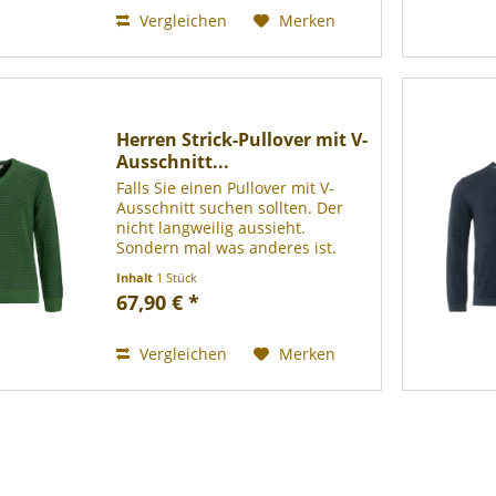
auch...
Vergleichen
Merken
Herren Strick-Pullover mit V-
Ausschnitt...
Falls Sie einen Pullover mit V-
Ausschnitt suchen sollten. Der
nicht langweilig aussieht.
Sondern mal was anderes ist.
Und auffällt. Wo immer getragen
Inhalt
1 Stück
und in jeder Kombi. Und dazu
67,90 € *
noch sehr bequem ist. Und
richtig gut sitzt. Wie gesagt,...
Vergleichen
Merken