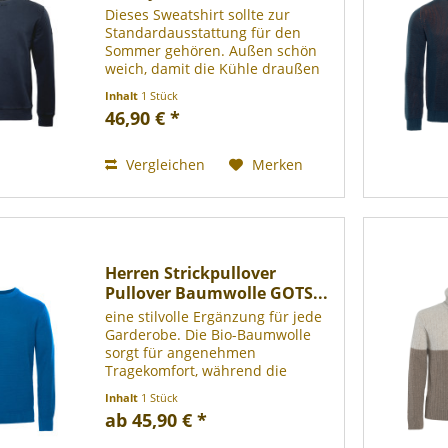
Dieses Sweatshirt sollte zur
Standardausstattung für den
Sommer gehören. Außen schön
weich, damit die Kühle draußen
bleibt, und innen angenehm
Inhalt
1 Stück
glatt, so dass es nicht zu warm
46,90 € *
wird. Attraktiv geschnitten, in
sommerlichen Trend-Farben,
und...
Vergleichen
Merken
Herren Strickpullover
Pullover Baumwolle GOTS...
eine stilvolle Ergänzung für jede
Garderobe. Die Bio-Baumwolle
sorgt für angenehmen
Tragekomfort, während die
spezielle Stricktechnik und die
Inhalt
1 Stück
feinen Details, wie die
ab 45,90 € *
Kontraststreifen am Kragen, das
Modell sowohl klassisch als