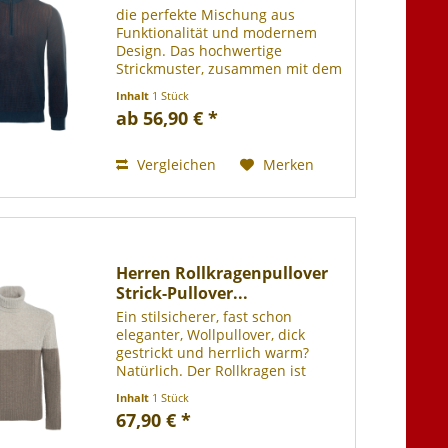
Samy
die perfekte Mischung aus
Funktionalität und modernem
Design. Das hochwertige
Strickmuster, zusammen mit dem
strapazierfähigen YKK Metall-
Inhalt
1 Stück
Reißverschluss und den
ab 56,90 € *
abgesetzten Rippbündchen,
machen diesen Troyer zu einem
langlebigen...
Vergleichen
Merken
Herren Rollkragenpullover
Strick-Pullover...
Ein stilsicherer, fast schon
eleganter, Wollpullover, dick
gestrickt und herrlich warm?
Natürlich. Der Rollkragen ist
(wieder einmal) zum
Inhalt
1 Stück
ausdrucksstarkes Fashion-
67,90 € *
Statement geworden. Und dabei
doch weiterhin ein ganz