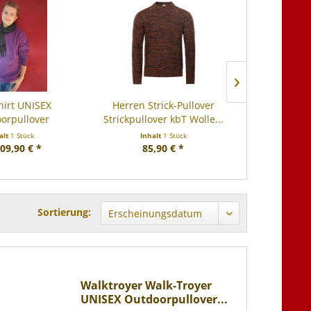
hirt UNISEX
Herren Strick-Pullover
Kapuzenpull
orpullover
Strickpullover kbT Wolle...
Pullover Hoo
alt
1 Stück
Inhalt
1 Stück
Inha
09,90 € *
85,90 € *
54,
Sortierung:
Walktroyer Walk-Troyer
UNISEX Outdoorpullover...