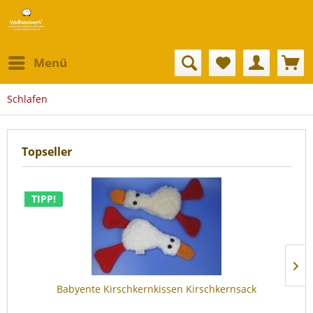
Menü
Schlafen
Topseller
TIPP!
Babyente Kirschkernkissen Kirschkernsack