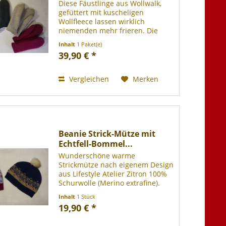
Diese Fäustlinge aus Wollwalk,
gefüttert mit kuscheligen
Wollfleece lassen wirklich
niemenden mehr frieren. Die
Fäustlinge passen sich der
Inhalt
1 Paket(e)
Handform an und schränken die
39,90 € *
Beweglichkeit nicht ein, sind
nahezu winddicht, deshalb auch
sehr...
Vergleichen
Merken
Beanie Strick-Mütze mit
Echtfell-Bommel...
Wunderschöne warme
Strickmütze nach eigenem Design
aus Lifestyle Atelier Zitron 100%
Schurwolle (Merino extrafine).
Echtfellbommel (Kaninchen)
Inhalt
1 Stück
Handgestrickt. 30 Grad
19,90 € *
Handwäsche.