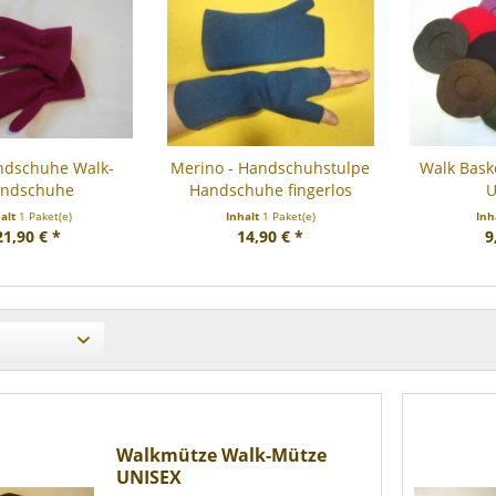
ndschuhe Walk-
Merino - Handschuhstulpe
Walk Bas
ndschuhe
Handschuhe fingerlos
U
halt
1 Paket(e)
Inhalt
1 Paket(e)
Inh
21,90 € *
14,90 € *
9
Walkmütze Walk-Mütze
UNISEX