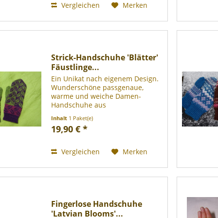
sehr...
Vergleichen
Merken
Strick-Handschuhe 'Blätter'
Fäustlinge...
Ein Unikat nach eigenem Design.
Wunderschöne passgenaue,
warme und weiche Damen-
Handschuhe aus
pflanzengefärbter Schurwolle.
Inhalt
1 Paket(e)
100 % Schurwolle, mulesingfrei)
19,90 € *
zertifiziert durch Oeko-Tex
Standard 100, bei 30° Grad
Wollwaschgang waschbar....
Vergleichen
Merken
Fingerlose Handschuhe
'Latvian Blooms'...