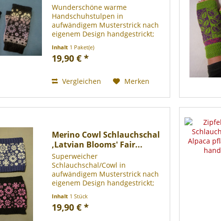
Wunderschöne warme
Handschuhstulpen in
aufwändigem Musterstrick nach
eigenem Design handgestrickt;
dadurch pfeift auch deutlich
Inhalt
1 Paket(e)
weniger Wind hindurch,
19,90 € *
handgestrickt, sämtliche Fäden
sorgfältig mehrfach vernäht, ein
absolutes Einzelstück!...
Vergleichen
Merken
Merino Cowl Schlauchschal
,Latvian Blooms' Fair...
Superweicher
Schlauchschal/Cowl in
aufwändigem Musterstrick nach
eigenem Design handgestrickt;
dadurch pfeift auch deutlich
Inhalt
1 Stück
weniger Wind hindurch,
19,90 € *
handgestrickt, sämtliche Fäden
sorgfältig mehrfach vernäht, ein