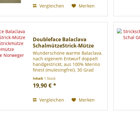
absolutes Einzelstück!...
Vergleichen
Merken
Doubleface Balaclava
SchalmützeStrick-Mütze
und...
Wunderschöne warme Balaclava,
nach eigenem Entwurf doppelt
handgestrickt, aus 100% Merino
finest (mulesingfrei). 30 Grad
Wollwaschgang. Farbe:
Inhalt
1 Stück
aubergine-grün.
19,90 € *
Vergleichen
Merken