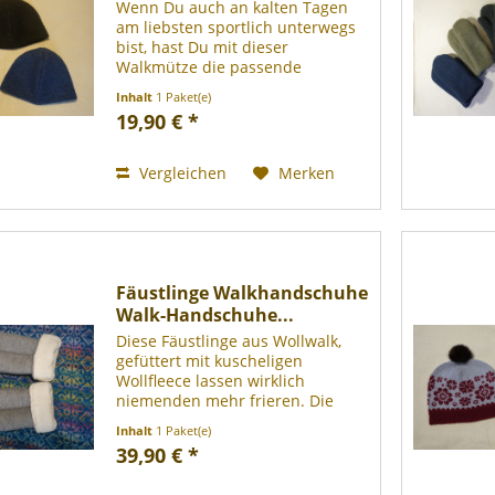
Wenn Du auch an kalten Tagen
am liebsten sportlich unterwegs
bist, hast Du mit dieser
Walkmütze die passende
Kopfbedeckung parat. Klein leicht
Inhalt
1 Paket(e)
faltbar, und nahezu
19,90 € *
regenfest. 100% Schurwolle
(gewalkt - Mulesing frei), bei 30°
Grad im...
Vergleichen
Merken
Fäustlinge Walkhandschuhe
Walk-Handschuhe...
Diese Fäustlinge aus Wollwalk,
gefüttert mit kuscheligen
Wollfleece lassen wirklich
niemenden mehr frieren. Die
Fäustlinge passen sich der
Inhalt
1 Paket(e)
Handform an und schränken die
39,90 € *
Beweglichkeit nicht ein, sind
nahezu winddicht, deshalb auch