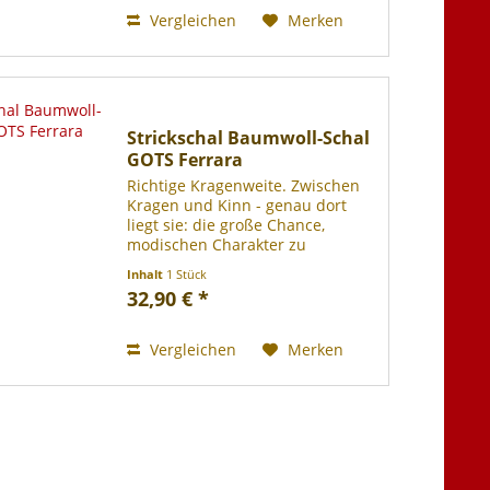
Einzelstück! Material: Royal...
Vergleichen
Merken
Strickschal Baumwoll-Schal
GOTS Ferrara
Richtige Kragenweite. Zwischen
Kragen und Kinn - genau dort
liegt sie: die große Chance,
modischen Charakter zu
beweisen. Der hochwertige und
Inhalt
1 Stück
langlebige Unisex-Strickschal aus
32,90 € *
reiner ökologischer Baumwolle
nutzt diese Chance mit jeder...
Vergleichen
Merken