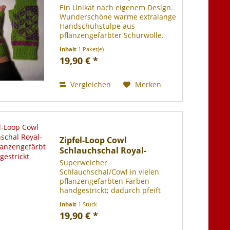
Ein Unikat nach eigenem Design.
Wunderschöne warme extralange
Handschuhstulpe aus
pflanzengefärbter Schurwolle.
Zitron Trekking XXL (75 %
Inhalt
1 Paket(e)
Schurwolle, 25 % Polyamid)
19,90 € *
zertifiziert durch Oeko-Tex
Standard 100, bei 30° Grad
Wollwaschgang...
Vergleichen
Merken
Zipfel-Loop Cowl
Schlauchschal Royal-
Alpaca...
Superweicher
Schlauchschal/Cowl in vielen
pflanzengefärbten Farben
handgestrickt; dadurch pfeift
auch deutlich weniger Wind
Inhalt
1 Stück
hindurch, handgestrickt,
19,90 € *
sämtliche Fäden sorgfältig
mehrfach vernäht, ein absolutes