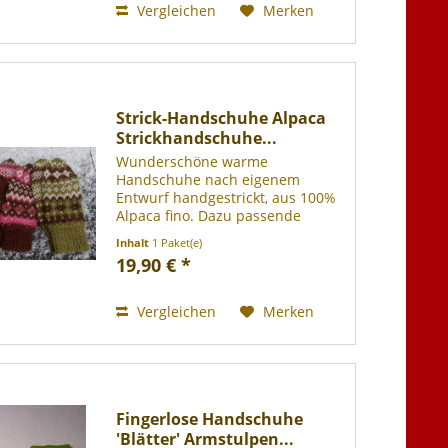
Vergleichen
Merken
Strick-Handschuhe Alpaca
Strickhandschuhe...
Wunderschöne warme
Handschuhe nach eigenem
Entwurf handgestrickt, aus 100%
Alpaca fino. Dazu passende
Mützen und Cowls
Inhalt
1 Paket(e)
(Schlauchschal) biete ich auch an.
19,90 € *
30 Grad Handwäsche.
Vergleichen
Merken
Fingerlose Handschuhe
'Blätter' Armstulpen...