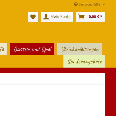
Service/Hilfe
Mein Konto
0,00 € *
fe
Basteln und Spiel
Strickanleitungen
Sonderangebote