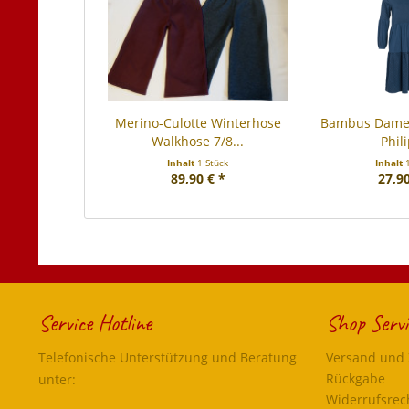
Merino-Culotte Winterhose
Bambus Dame
Walkhose 7/8...
Phil
Inhalt
1 Stück
Inhalt
89,90 € *
27,90
Service Hotline
Shop Servi
Telefonische Unterstützung und Beratung
Versand und
Rückgabe
unter:
Widerrufsrec