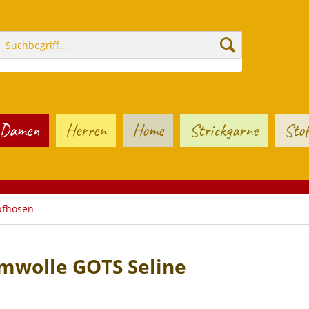
Damen
Herren
Home
Strickgarne
Stof
pfhosen
wolle GOTS Seline