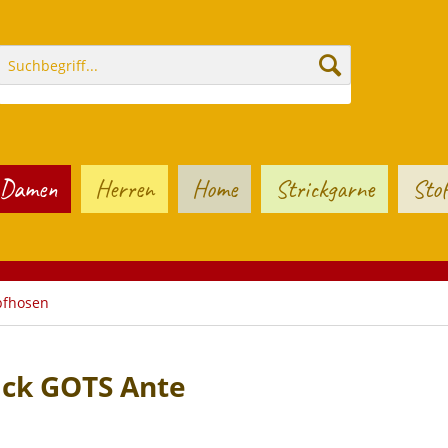
Damen
Herren
Home
Strickgarne
Stof
pfhosen
ack GOTS Ante