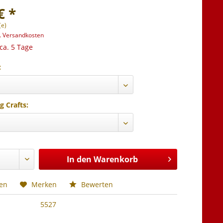
€ *
(e)
l. Versandkosten
 ca. 5 Tage
:
g Crafts:
In den
Warenkorb
hen
Merken
Bewerten
5527