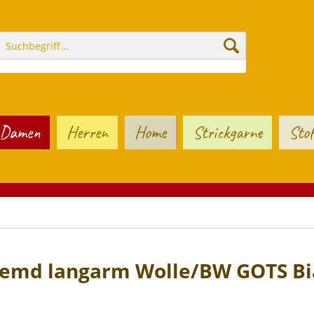
Damen
Herren
Home
Strickgarne
Stof
emd langarm Wolle/BW GOTS Bi