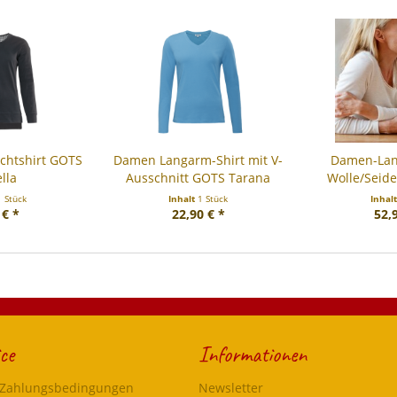
achtshirt GOTS
Damen Langarm-Shirt mit V-
Damen-La
lla
Ausschnitt GOTS Tarana
Wolle/Seide
1 Stück
Inhalt
1 Stück
Inhal
 € *
22,90 € *
52,
ce
Informationen
 Zahlungsbedingungen
Newsletter