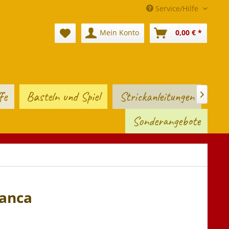
Service/Hilfe
Mein Konto
0,00 € *
fe
Basteln und Spiel
Strickanleitungen

Sonderangebote
anca