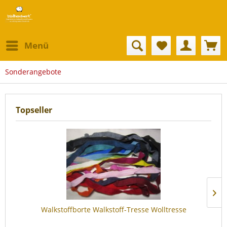
Menü
Sonderangebote
Topseller
Walkstoffborte Walkstoff-Tresse Wolltresse