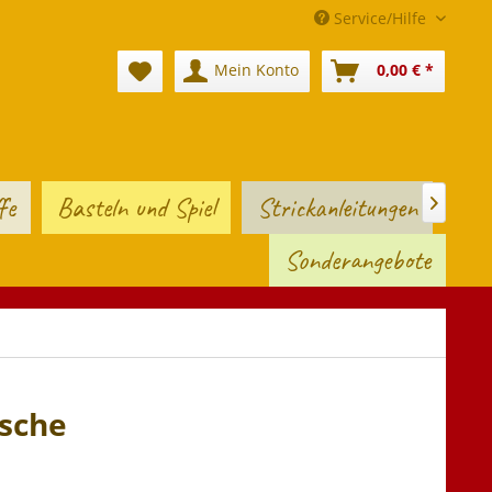
Service/Hilfe
Mein Konto
0,00 € *
fe
Basteln und Spiel
Strickanleitungen

Sonderangebote
asche