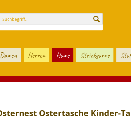
Damen
Herren
Home
Strickgarne
Stof
Osternest Ostertasche Kinder-T