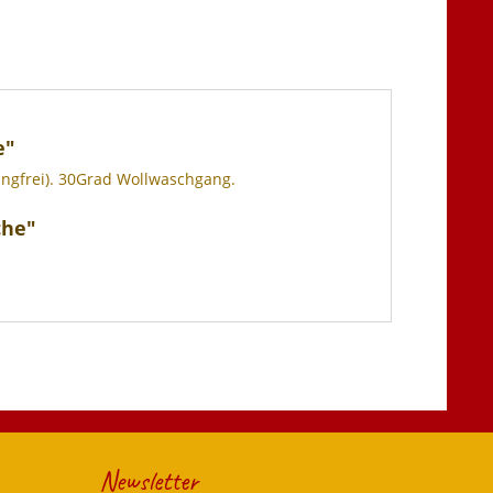
e"
ingfrei). 30Grad Wollwaschgang.
che"
Newsletter