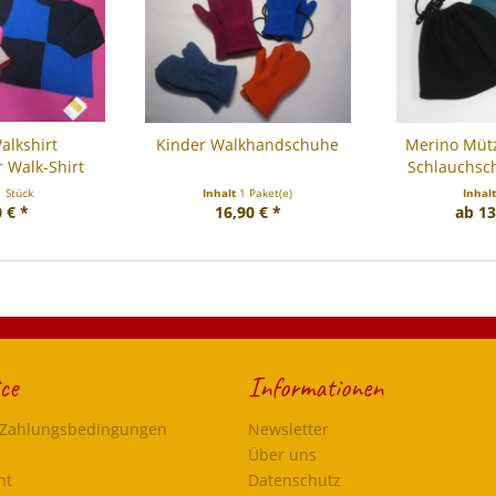
alkshirt
Kinder Walkhandschuhe
Merino Mütz
 Walk-Shirt
Schlauchsch
door
1 Stück
Inhalt
1 Paket(e)
Inhal
 € *
16,90 € *
ab 13
ce
Informationen
 Zahlungsbedingungen
Newsletter
Über uns
ht
Datenschutz