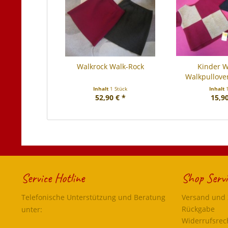
Walkrock Walk-Rock
Kinder W
Walkpullover
Out
Inhalt
1 Stück
Inhalt
52,90 € *
15,90
Service Hotline
Shop Servi
Telefonische Unterstützung und Beratung
Versand und
Rückgabe
unter:
Widerrufsrec