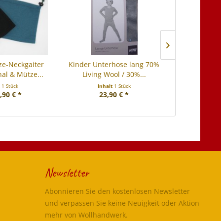
e-Neckgaiter
Kinder Unterhose lang 70%
Kinder Me
al & Mütze...
Living Wool / 30%...
t
1 Stück
Inhalt
1 Stück
Inha
,90 € *
23,90 € *
ab 2
Newsletter
Abonnieren Sie den kostenlosen Newsletter
und verpassen Sie keine Neuigkeit oder Aktion
mehr von Wollhandwerk.