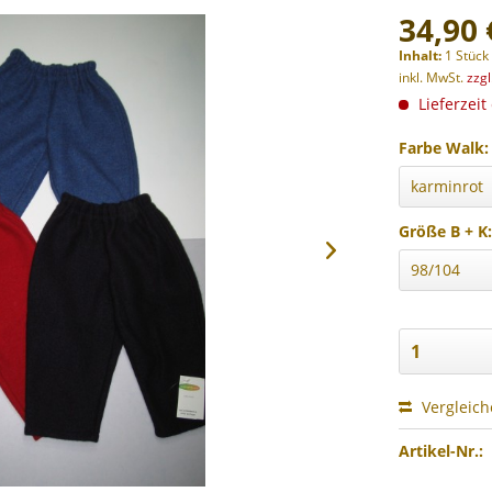
34,90 
Inhalt:
1 Stück
inkl. MwSt.
zzg
Lieferzeit
Farbe Walk:
Größe B + K
Vergleic
Artikel-Nr.: