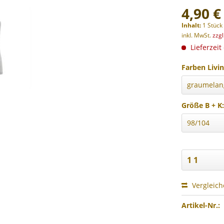
4,90 €
Inhalt:
1 Stück
inkl. MwSt.
zzg
Lieferzeit
Farben Livin
Größe B + K
Vergleic
Artikel-Nr.: