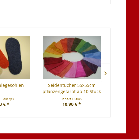
inlegesohlen
Seidentücher 55x55cm
Bio-Merino-
pflanzengefärbt ab 10 Stück
kb
1 Paket(e)
Inhalt
1 Stück
Inhalt
100 Gra
0 € *
10,90 € *
3,