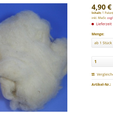
4,90 €
Inhalt:
1 Paket
inkl. MwSt.
zzg
Lieferzeit
Menge:
Vergleic
Artikel-Nr.: