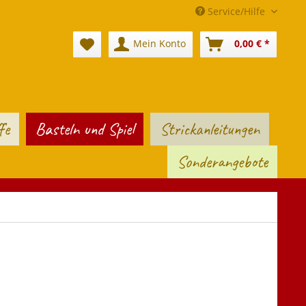
Service/Hilfe
Mein Konto
0,00 € *
fe
Basteln und Spiel
Strickanleitungen
Sonderangebote