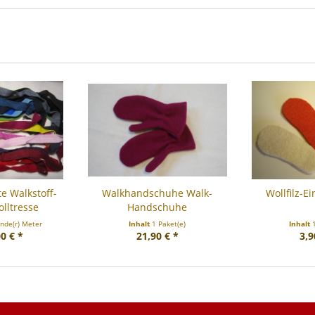
e Walkstoff-
Walkhandschuhe Walk-
Wollfilz-E
lltresse
Handschuhe
ende(r) Meter
Inhalt
1 Paket(e)
Inhalt
0 € *
21,90 € *
3,9