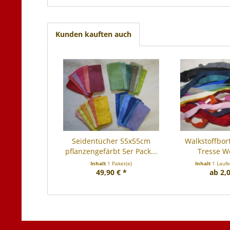
Kunden kauften auch
Seidentücher 55x55cm
Walkstoffbort
pflanzengefärbt 5er Pack...
Tresse Wo
Inhalt
1 Paket(e)
Inhalt
1 Lauf
49,90 € *
ab 2,0