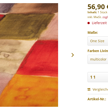
56,90 
Inhalt:
1 Stück
inkl. MwSt.
zzg
Lieferzeit
Maße:
Farben Livin
Vergleic
Artikel-Nr.: