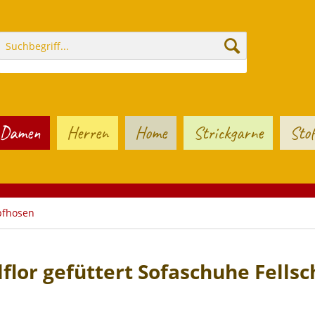
Damen
Herren
Home
Strickgarne
Stof
pfhosen
flor gefüttert Sofaschuhe Fells