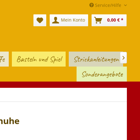
Service/Hilfe
Mein Konto
0,00 € *
fe
Basteln und Spiel
Strickanleitungen

Sonderangebote
chuhe