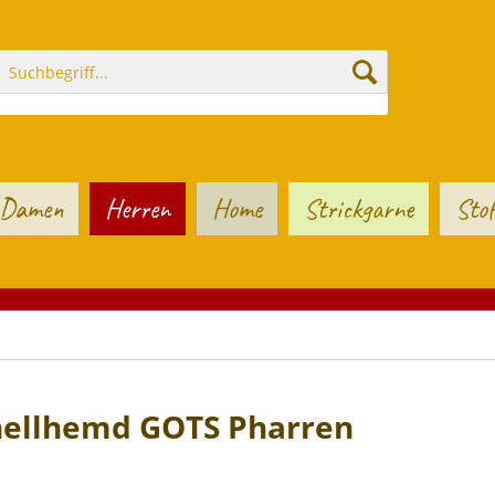
Damen
Herren
Home
Strickgarne
Stof
nellhemd GOTS Pharren