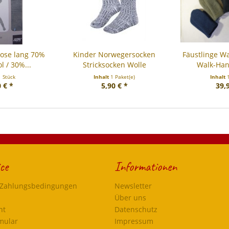
hose lang 70%
Kinder Norwegersocken
Fäustlinge W
l / 30%...
Stricksocken Wolle
Walk-Han
1 Stück
Inhalt
1 Paket(e)
Inhalt
 € *
5,90 € *
39,
ce
Informationen
 Zahlungsbedingungen
Newsletter
Über uns
ht
Datenschutz
mular
Impressum