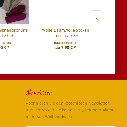
alkhandschuhe
Wolle-Baumwolle Socken
Wolle-Bau
dschuhe...
GOTS Patrice
1 Paket(e)
Inhalt
1 Paket(e)
Inhal
90 € *
ab 7,90 € *
2,
Newsletter
Abonnieren Sie den kostenlosen Newsletter
und verpassen Sie keine Neuigkeit oder Aktion
mehr von Wollhandwerk.