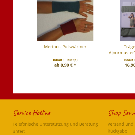
Merino - Pulswärmer
Träg
Ajourmuste
Unterhem
Inhalt
1 Paket(e)
Inhalt
ab 8,90 € *
16,90
Service Hotline
Shop Servi
Telefonische Unterstützung und Beratung
Versand und
Rückgabe
unter: