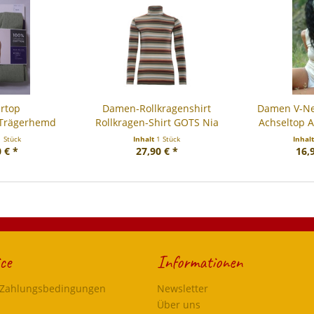
ertop
Damen-Rollkragenshirt
Damen V-Ne
rTrägerhemd
Rollkragen-Shirt GOTS Nia
Achseltop A
d GOTS...
1 Stück
Inhalt
1 Stück
Inhal
 € *
27,90 € *
16,
ce
Informationen
 Zahlungsbedingungen
Newsletter
Über uns