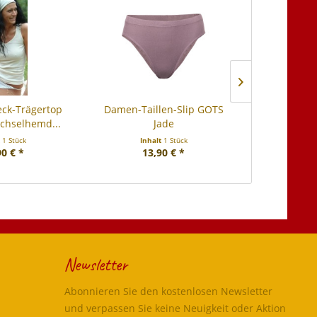
ck-Trägertop
Damen-Taillen-Slip GOTS
Kinder Wa
chselhemd...
Jade
t
1 Stück
Inhalt
1 Stück
Inhal
90 € *
13,90 € *
16
Newsletter
Abonnieren Sie den kostenlosen Newsletter
und verpassen Sie keine Neuigkeit oder Aktion