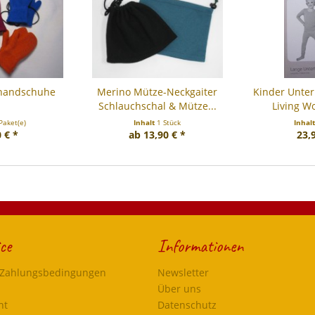
khandschuhe
Merino Mütze-Neckgaiter
Kinder Unter
Schlauchschal & Mütze...
Living Wo
Paket(e)
Inhalt
1 Stück
Inhal
 € *
ab 13,90 € *
23,
ce
Informationen
 Zahlungsbedingungen
Newsletter
Über uns
ht
Datenschutz