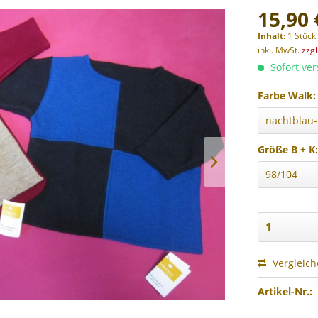
15,90 
Inhalt:
1 Stück
inkl. MwSt.
zzg
Sofort ver
Farbe Walk:
Größe B + K
Vergleic
Artikel-Nr.: