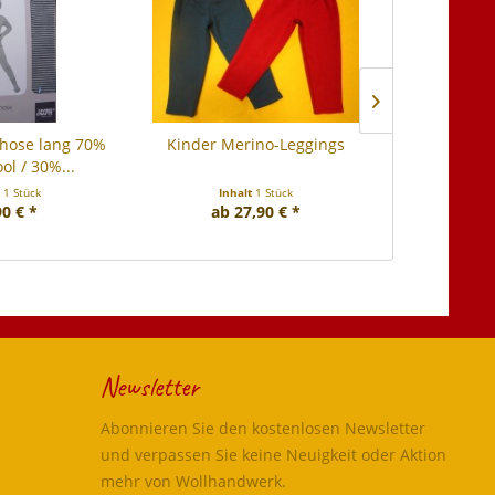
hose lang 70%
Kinder Merino-Leggings
Kinder
ol / 30%...
Kinderwest
t
1 Stück
Inhalt
1 Stück
Inha
90 € *
ab 27,90 € *
ab 3
Newsletter
Abonnieren Sie den kostenlosen Newsletter
und verpassen Sie keine Neuigkeit oder Aktion
mehr von Wollhandwerk.