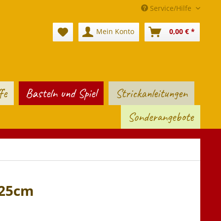
Service/Hilfe
Mein Konto
0,00 € *
fe
Basteln und Spiel
Strickanleitungen
Sonderangebote
x25cm