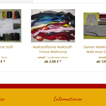
te Stoff
Walkstoffborte Walkstoff-
Damen Walkho
Tresse Wolltresse
Walk Hose O
1 Stück
Inhalt
1 Laufende(r) Meter
Inhal
 € *
ab 2,00 € *
ab 13
ce
Informationen