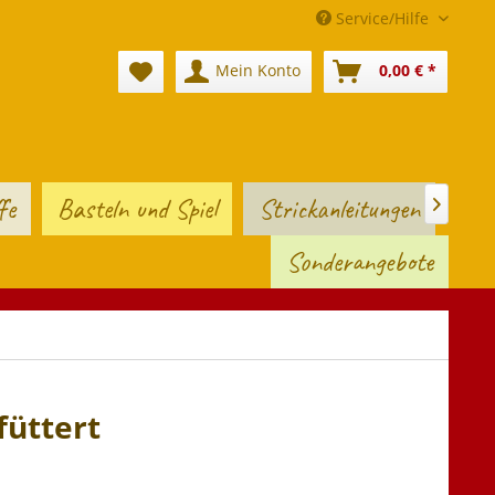
Service/Hilfe
Mein Konto
0,00 € *
fe
Basteln und Spiel
Strickanleitungen

Sonderangebote
üttert