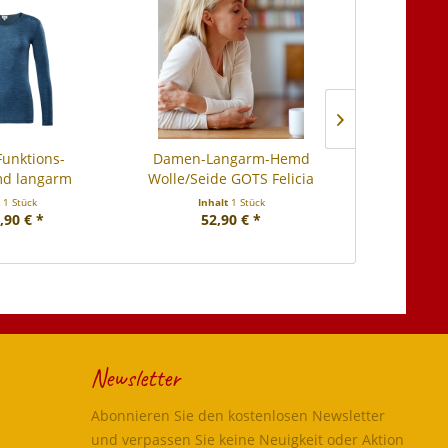
unktions-
Damen-Langarm-Hemd
Walkstoffb
d langarm
Wolle/Seide GOTS Felicia
Tresse
W GOTS...
t
1 Stück
Inhalt
1 Stück
Inhalt
1 La
,90 € *
52,90 € *
ab 
Newsletter
Abonnieren Sie den kostenlosen Newsletter
und verpassen Sie keine Neuigkeit oder Aktion