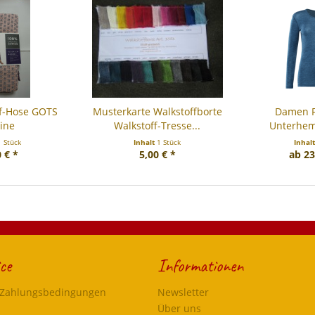
f-Hose GOTS
Musterkarte Walkstoffborte
Damen F
ine
Walkstoff-Tresse...
Unterhem
Wolle/B
1 Stück
Inhalt
1 Stück
Inhal
 € *
5,00 € *
ab 23
ce
Informationen
 Zahlungsbedingungen
Newsletter
Über uns