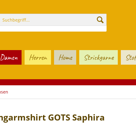
Damen
Herren
Home
Strickgarne
Stof
usen
ngarmshirt GOTS Saphira