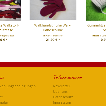
e Walkstoff-
Walkhandschuhe Walk-
Gummilitz
lltresse
Handschuhe
6
ende(r) Meter
Inhalt
1 Paket(e)
Inhalt
1 Lau
0 € *
21,90 € *
0,9
ce
Informationen
 Zahlungsbedingungen
Newsletter
Über uns
ht
Datenschutz
mular
Impressum