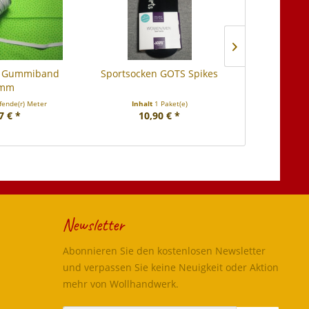
e Gummiband
Sportsocken GOTS Spikes
Seidentü
mm
pflanzengef
fende(r) Meter
Inhalt
1 Paket(e)
Inhal
7 € *
10,90 € *
27
Newsletter
Abonnieren Sie den kostenlosen Newsletter
und verpassen Sie keine Neuigkeit oder Aktion
mehr von Wollhandwerk.