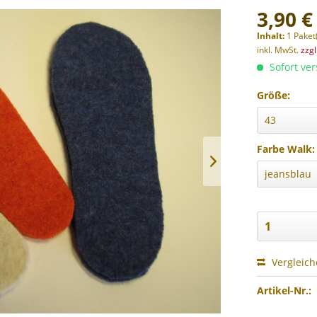
3,90 €
Inhalt:
1 Paket
inkl. MwSt.
zzg
Sofort ver
Größe:
Farbe Walk:
Vergleic
Artikel-Nr.: