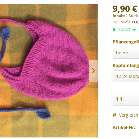
9,90 €
Inhalt:
1 Stück
inkl. MwSt.
zzg
Sofort ver
Pflanzengef
Kopfumfang
Vergleic
Artikel-Nr.: