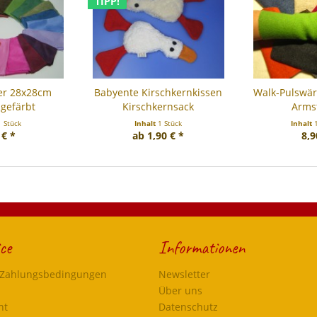
TIPP!
er 28x28cm
Babyente Kirschkernkissen
Walk-Pulswär
gefärbt
Kirschkernsack
Arms
1 Stück
Inhalt
1 Stück
Inhalt
 € *
ab 1,90 € *
8,9
ce
Informationen
 Zahlungsbedingungen
Newsletter
Über uns
ht
Datenschutz