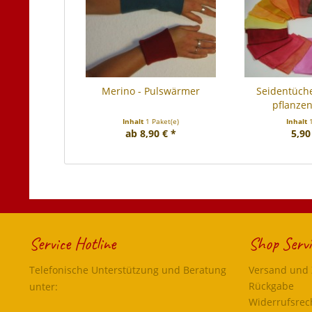
Merino - Pulswärmer
Seidentüch
pflanzen
Inhalt
1 Paket(e)
Inhalt
ab 8,90 € *
5,90
Service Hotline
Shop Servi
Telefonische Unterstützung und Beratung
Versand und
Rückgabe
unter:
Widerrufsrec