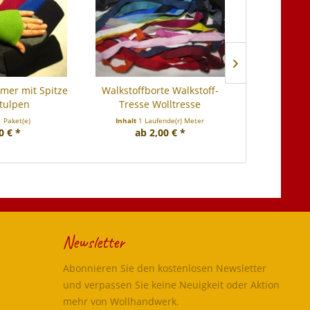
mer mit Spitze
Walkstoffborte Walkstoff-
Damen Wa
tulpen
Tresse Wolltresse
Walktop Wa
1 Paket(e)
Inhalt
1 Laufende(r) Meter
Inha
0 € *
ab 2,00 € *
62
Newsletter
Abonnieren Sie den kostenlosen Newsletter
und verpassen Sie keine Neuigkeit oder Aktion
mehr von Wollhandwerk.