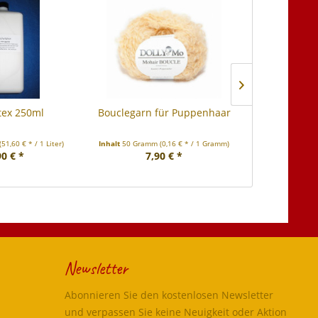
TIPP!
tex 250ml
Bouclegarn für Puppenhaar
Babyente Ki
Kirsc
(51,60 € * / 1 Liter)
Inhalt
50 Gramm
(0,16 € * / 1 Gramm)
Inha
90 € *
7,90 € *
ab 
Newsletter
Abonnieren Sie den kostenlosen Newsletter
und verpassen Sie keine Neuigkeit oder Aktion