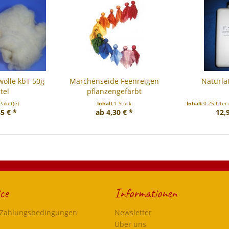
wolle kbT 50g
Märchenseide Feenreigen
Naturla
tel
pflanzengefärbt
Paket(e)
Inhalt
1 Stück
Inhalt
0.25 Liter
5 € *
ab 4,30 € *
12,
ce
Informationen
 Zahlungsbedingungen
Newsletter
Über uns