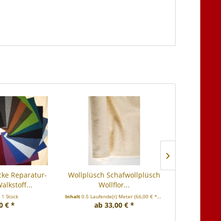
cke Reparatur-
Wollplüsch Schafwollplüsch
Walkstoffb
alkstoff...
Wollflor...
Tresse
t
1 Stück
Inhalt
0.5 Laufende(r) Meter
(66,00 € * / 1 Laufende(r) Meter)
Inhalt
1 La
0 € *
ab 33,00 € *
ab 