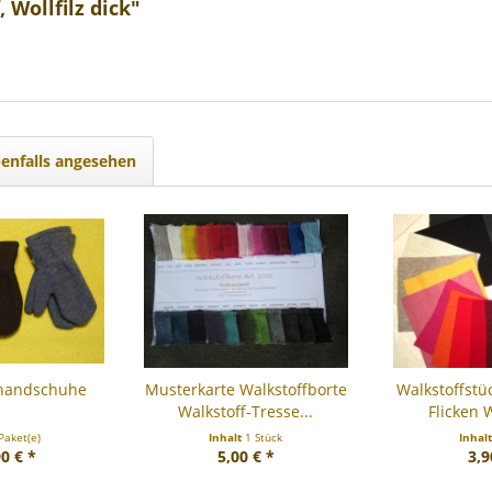
 Wollfilz dick"
enfalls angesehen
khandschuhe
Musterkarte Walkstoffborte
Walkstoffstü
Walkstoff-Tresse...
Flicken W
Paket(e)
Inhalt
1 Stück
Inhal
0 € *
5,00 € *
3,9