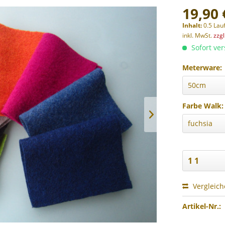
19,90 
Inhalt:
0.5 Lau
inkl. MwSt.
zzg
Sofort ver
Meterware:
Farbe Walk:
Vergleic
Artikel-Nr.: