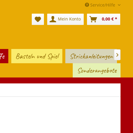
Service/Hilfe
Mein Konto
0,00 € *
fe
Basteln und Spiel
Strickanleitungen

Sonderangebote